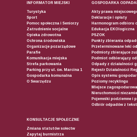
INFORMATOR MIEJSKI
GOSPODARKA ODPADA
Turystyka
Akty prawa miejscoweg
Sport
Deklaracje i opłaty
Pomoc społeczna i Seniorzy
Harmonogram odbioru 
Zatrudnienie socjalne
Edukacja EKOlogiczna
Opieka zdrowotna
PSZOK
Ochrona środowiska
Punkty zbierania odpadó
Organizacje pozarządowe
Przeterminowane leki o
Parafie
Podmioty zbierające zuż
Komunikacja miejska
Podmiot odbierający o
Strefa parkowania
Odpady z działalności 
Parking przy ul. św. Marcina 1
Rejestr Działalności Re
Gospodarka komunalna
Opis systemu gospodar
O Swarzędzu
Poziomy recyklingu
Miejsce zagospodarow
Nieruchomości niezamie
Pojemniki podziemne i 
Odbiór odpadów z teksty
KONSULTACJE SPOŁECZNE
Zmiana statutów sołectw
Zapytaj burmistrza