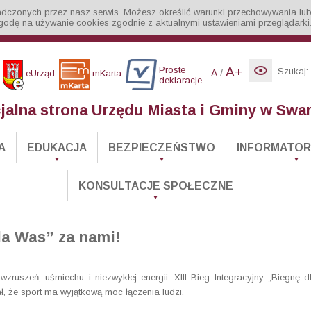
iadczonych przez nasz serwis. Możesz określić warunki przechowywania lub
godę na używanie cookies zgodnie z aktualnymi ustawieniami przeglądarki
Proste
A+
Szukaj:
/
-A
eUrząd
mKarta
deklaracje
cjalna strona Urzędu Miasta i Gminy w Swa
A
EDUKACJA
BEZPIECZEŃSTWO
INFORMATOR 
KONSULTACJE SPOŁECZNE
dla Was” za nami!
wzruszeń, uśmiechu i niezwykłej energii. XIII Bieg Integracyjny „Biegnę d
, że sport ma wyjątkową moc łączenia ludzi.