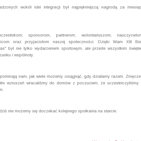
zonych wokół idei integracji był najpiękniejszą nagrodą za miesią
czestnikom, sponsorom, partnerom, wolontariuszom, nauczycielo
zicom oraz przyjaciołom naszej społeczności. Dzięki Wam XIII Bi
Was" był nie tylko wydarzeniem sportowym, ale przede wszystkim święt
cunku i wspólnoty.
zypominają nam, jak wiele możemy osiągnąć, gdy działamy razem. Zmęcze
pełni wzruszeń wracaliśmy do domów z poczuciem, że uczestniczyliśmy
m.
dziś nie możemy się doczekać kolejnego spotkania na starcie.