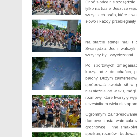
Choć słońce nie szczędziło
tylko na trasie. Jeszcze wię
wszystkich osób, które stw
słowo i każdy przebiegnięty
Na starcie stanęli mali i
Swarzędza. Jedni walczyli 
wszyscy byli zwycięzcami.
Po sportowych zmaganiach
korzystać z dmuchańca, pr
balony. Dużym zainteresowa
spróbować swoich sił w g
niezależnie od wieku, mógł
rozmowy, które tworzyły wyj
uczestnikom wielu niezapom
Ogromnym zainteresowanie
domowe ciasta, watę cukrow
grochówkę i inne smakołyk
spotkań, rozmów i budowania 