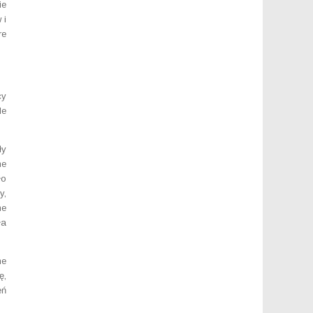
ie
 i
re
cy
le
ły
ne
ło
y,
ne
ła
ne
ę,
eń