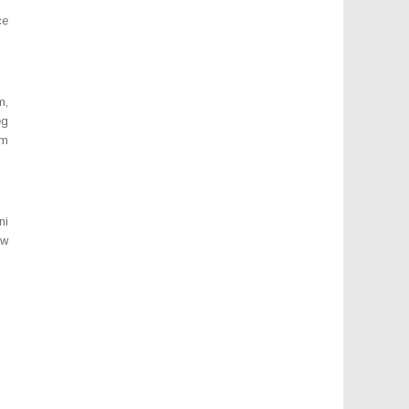
ce
m,
eg
em
ni
 w