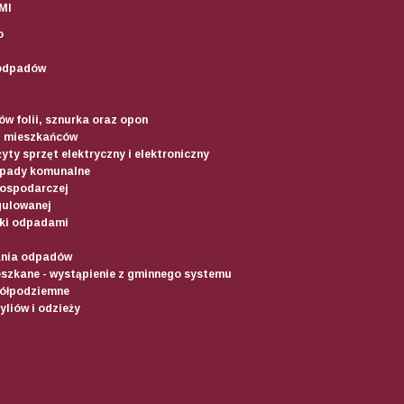
MI
o
odpadów
w folii, sznurka oraz opon
d mieszkańców
yty sprzęt elektryczny i elektroniczny
dpady komunalne
gospodarczej
gulowanej
ki odpadami
ania odpadów
szkane - wystąpienie z gminnego systemu
półpodziemne
liów i odzieży