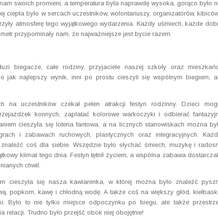
 nam swoich promieni, a temperatura była naprawdę wysoka, gorąco było n
cej ciepła było w sercach uczestników, wolontariuszy, organizatorów, kibiców
orzyły atmosferę tego wyjątkowego wydarzenia. Każdy uśmiech, każde dob
 metr przypominały nam, że najważniejsze jest bycie razem.
 duzi biegacze, całe rodziny, przyjaciele naszej szkoły oraz mieszkań
o jak najlepszy wynik, inni po prostu cieszyli się wspólnym biegiem, a
 na uczestników czekał pełen atrakcji festyn rodzinny. Dzieci mog
zejażdżek konnych, zaplatać kolorowe warkoczyki i odbierać fantazyj
niem cieszyła się loteria fantowa, a na licznych stanowiskach można by
rach i zabawach ruchowych, plastycznych oraz integracyjnych. Każd
 znaleźć coś dla siebie. Wszędzie było słychać śmiech, muzykę i rados
ątkowy klimat tego dnia. Festyn tętnił życiem, a wspólna zabawa dostarcza
nianych chwil.
m cieszyła się nasza kawiarenka, w której można było znaleźć pysz
ą, popkorn, kawę i chłodną wodę. A także coś na większy głód, kiełbask
i. Było to nie tylko miejsce odpoczynku po biegu, ale także przestrz
relacji. Trudno było przejść obok niej obojętnie!