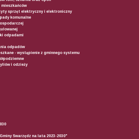
d mieszkańców
yty sprzęt elektryczny i elektroniczny
dpady komunalne
gospodarczej
gulowanej
ki odpadami
ania odpadów
szkane - wystąpienie z gminnego systemu
półpodziemne
liów i odzieży
2030
 Gminy Swarzędz na lata 2023-2030"