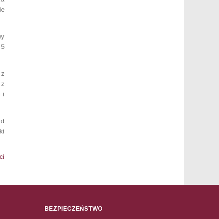
ie
wy
 5
 z
 z
 i
od
ki
ci
BEZPIECZEŃSTWO