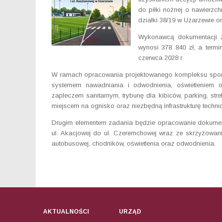
do piłki nożnej o nawierzch
działki 38/19 w Uzarzewie o
Wykonawcą dokumentacji z
wynosi 378 840 zł, a termi
czerwca 2028 r.
W ramach opracowania projektowanego kompleksu sporto
systemem nawadniania i odwodnienia, oświetleniem 
zapleczem sanitarnym, trybunę dla kibiców, parking, stref
miejscem na ognisko oraz niezbędną infrastrukturę techni
Drugim elementem zadania będzie opracowanie dokument
ul. Akacjowej do ul. Czeremchowej wraz ze skrzyżowani
autobusowej, chodników, oświetlenia oraz odwodnienia.
AKTUALNOŚCI
URZĄD