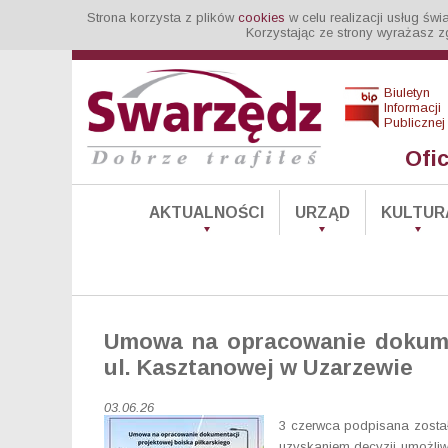
Strona korzysta z plików
cookies
w celu realizacji usług św
Korzystając ze strony wyrażasz z
Biuletyn
Informacji
Publicznej
Ofi
AKTUALNOŚCI
URZĄD
KULTUR
Umowa na opracowanie dokumen
ul. Kasztanowej w Uzarzewie
03.06.26
3 czerwca podpisana zosta
uzyskaniem decyzji umożli