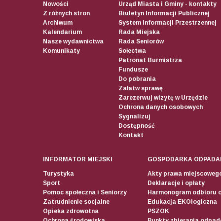
Nowości
Urząd Miasta i Gminy - kontakty
Z różnych stron
Biuletyn Informacji Publicznej
Archiwum
System Informacji Przestrzennej
Kalendarium
Rada Miejska
Nasze wydawnictwa
Rada Seniorów
Komunikaty
Sołectwa
Patronat Burmistrza
Fundusze
Do pobrania
Załatw sprawę
Zarezerwuj wizytę w Urzędzie
Ochrona danych osobowych
Sygnalizuj
Dostępność
Kontakt
INFORMATOR MIEJSKI
GOSPODARKA ODPADA
Turystyka
Akty prawa miejscoweg
Sport
Deklaracje i opłaty
Pomoc społeczna i Seniorzy
Harmonogram odbioru 
Zatrudnienie socjalne
Edukacja EKOlogiczna
Opieka zdrowotna
PSZOK
Ochrona środowiska
Punkty zbierania odpadó