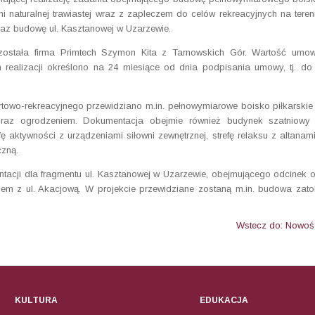
ni naturalnej trawiastej wraz z zapleczem do celów rekreacyjnych na teren
raz budowę ul. Kasztanowej w Uzarzewie.
ostała firma Primtech Szymon Kita z Tarnowskich Gór. Wartość umo
n realizacji określono na 24 miesiące od dnia podpisania umowy, tj. do
wo-rekreacyjnego przewidziano m.in. pełnowymiarowe boisko piłkarskie
oraz ogrodzeniem. Dokumentacja obejmie również budynek szatniowy
ę aktywności z urządzeniami siłowni zewnętrznej, strefę relaksu z altanami
czną.
acji dla fragmentu ul. Kasztanowej w Uzarzewie, obejmującego odcinek 
em z ul. Akacjową. W projekcie przewidziane zostaną m.in. budowa zato
Wstecz do: Nowoś
KULTURA
EDUKACJA