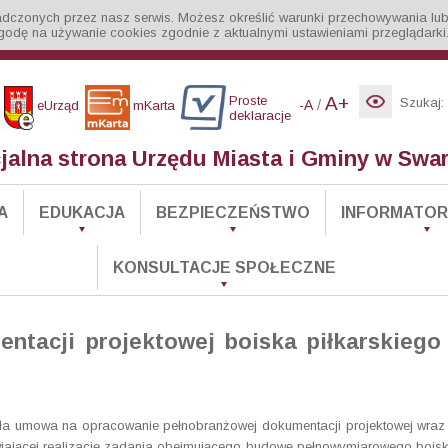
iadczonych przez nasz serwis. Możesz określić warunki przechowywania lub
godę na używanie cookies zgodnie z aktualnymi ustawieniami przeglądarki
Proste
A+
Szukaj:
/
-A
eUrząd
mKarta
deklaracje
cjalna strona Urzędu Miasta i Gminy w Swa
A
EDUKACJA
BEZPIECZEŃSTWO
INFORMATOR 
KONSULTACJE SPOŁECZNE
tacji projektowej boiska piłkarskiego 
ła umowa na opracowanie pełnobranżowej dokumentacji projektowej wraz
wiającej realizację zadania obejmującego budowę pełnowymiarowego bois