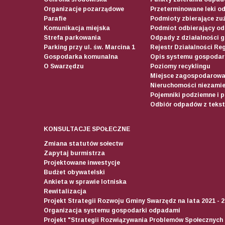
Organizacje pozarządowe
Przeterminowane leki o
Parafie
Podmioty zbierające zuż
Komunikacja miejska
Podmiot odbierający o
Strefa parkowania
Odpady z działalności 
Parking przy ul. św. Marcina 1
Rejestr Działalności Re
Gospodarka komunalna
Opis systemu gospodar
O Swarzędzu
Poziomy recyklingu
Miejsce zagospodarow
Nieruchomości niezamie
Pojemniki podziemne i 
Odbiór odpadów z teksty
KONSULTACJE SPOŁECZNE
Zmiana statutów sołectw
Zapytaj burmistrza
Projektowane inwestycje
Budżet obywatelski
Ankieta w sprawie lotniska
Rewitalizacja
Projekt Strategii Rozwoju Gminy Swarzędz na lata 2021 - 
Organizacja systemu gospodarki odpadami
Projekt "Strategii Rozwiązywania Problemów Społecznych