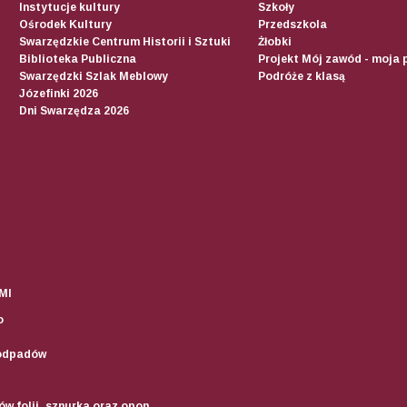
Instytucje kultury
Szkoły
Ośrodek Kultury
Przedszkola
Swarzędzkie Centrum Historii i Sztuki
Żłobki
Biblioteka Publiczna
Projekt Mój zawód - moja 
Swarzędzki Szlak Meblowy
Podróże z klasą
Józefinki 2026
Dni Swarzędza 2026
MI
o
odpadów
w folii, sznurka oraz opon