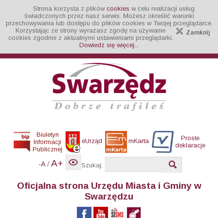
Strona korzysta z plików
cookies
w celu realizacji usług
świadczonych przez nasz serwis. Możesz określić warunki
przechowywania lub dostępu do plików cookies w Twojej przeglądarce.
Korzystając ze strony wyrażasz zgodę na używanie
Zamknij
cookies zgodnie z aktualnymi ustawieniami przeglądarki.
Dowiedz się więcej...
Biuletyn
Proste
eUrząd
mKarta
Informacji
deklaracje
Publicznej
A+
/
-A
Szukaj:
Oficjalna strona Urzędu Miasta i Gminy w
Swarzędzu