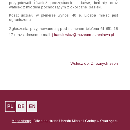
przygotowali również poczęstunek – kawę, herbatę oraz
wafelek z miodem pochodzącym z okolicznej pasieki.
Koszt udziału w plenerze wynosi 40 zł. Liczba miejsc jest
ograniczona.
Zgłoszenia przyjmowane są pod numerem telefonu 61 651 18
17 oraz adresem e-mail:
j.hanulewicz@muzeum-szreniawa.pl
.
Wstecz do: Z różnych stron
PL
DE
EN
Mapa strony
|
Oficjalna strona Urzędu Miasta i Gminy w Swarzędzu