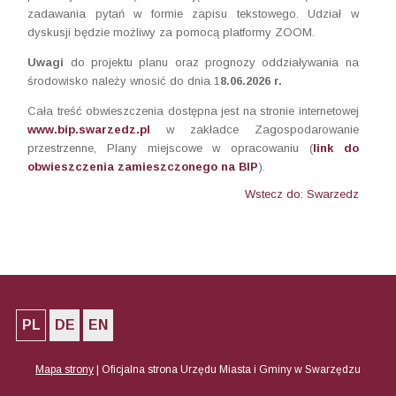
zadawania pytań w formie zapisu tekstowego. Udział w
dyskusji będzie możliwy za pomocą platformy ZOOM.
Uwagi
do projektu planu oraz prognozy oddziaływania na
środowisko należy wnosić do dnia 1
8.06.2026
r.
Cała treść obwieszczenia dostępna jest na stronie internetowej
www.bip.swarzedz.pl
w zakładce Zagospodarowanie
przestrzenne, Plany miejscowe w opracowaniu (
link do
obwieszczenia zamieszczonego na BIP
).
Wstecz do: Swarzedz
PL
DE
EN
Mapa strony
|
Oficjalna strona Urzędu Miasta i Gminy w Swarzędzu