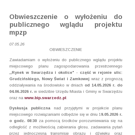
Obwieszczenie o wyłożeniu do
publicznego wglądu projektu
mpzp
07.05.26
OBWIESZCZENIE
Zawiadamiam o wyłożeniu do publicznego wglądu projektu
miejscowego planu zagospodarowania przestrzennego
,,Rynek w Swarzędzu i okolice" -
część w rejonie ulic:
Grudzińskiego, Nowy Świat i Zamkowej
wraz z prognozą
oddziaływania na środowisko w dniach
od
14.05.2026
r. do
04.06.2026
r.
w siedzibie Urzędu Miasta i Gminy w Swarzędzu
oraz na
www.bip.swarzedz.pl
.
Dyskusja publiczna
nad przyjętymi w projekcie planu
miejscowego rozwiązaniami odbędzie się w dniu 1
9.05.2026
r.
o godz.
08
:
3
0
za pomocą środków porozumiewania się na
odległość z możliwością zabierania głosu, zadawania pytań
przez jednoczesną transmisję obrazu i dźwięku oraz